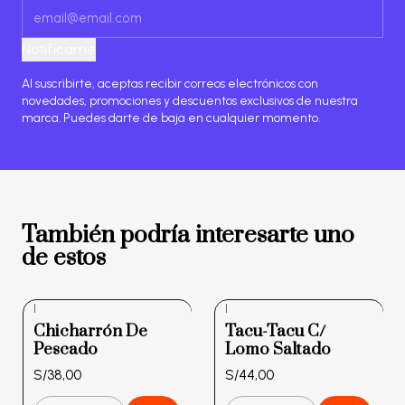
Notifícame
Al suscribirte, aceptas recibir correos electrónicos con
novedades, promociones y descuentos exclusivos de nuestra
marca. Puedes darte de baja en cualquier momento.
También podría interesarte uno
de estos
|
|
Chicharrón De
Tacu-Tacu C/
Pescado
Lomo Saltado
S/38,00
S/44,00