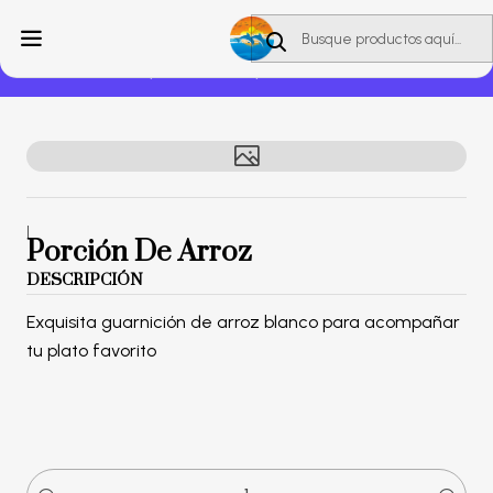
Envío gratuito en compras mayores a S/100.
Ver carta
Inicio
Guarniciones
Porción De Arroz
|
Porción De Arroz
DESCRIPCIÓN
Exquisita guarnición de arroz blanco para acompañar
tu plato favorito