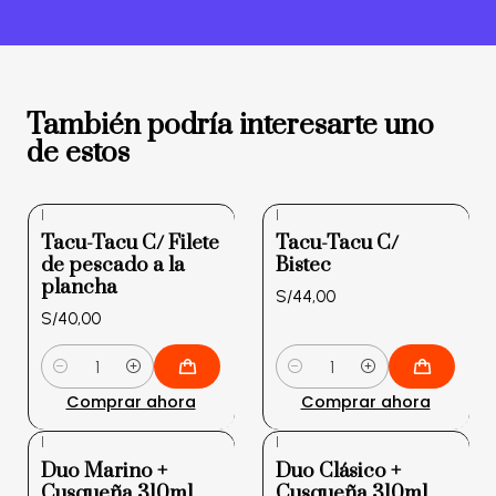
También podría interesarte uno
de estos
|
|
Tacu-Tacu C/ Filete
Tacu-Tacu C/
de pescado a la
Bistec
plancha
S/44,00
S/40,00
Cantidad
Cantidad
Comprar ahora
Comprar ahora
|
|
-10%
-10%
Duo Marino +
Duo Clásico +
OFF
OFF
Cusqueña 310ml
Cusqueña 310ml