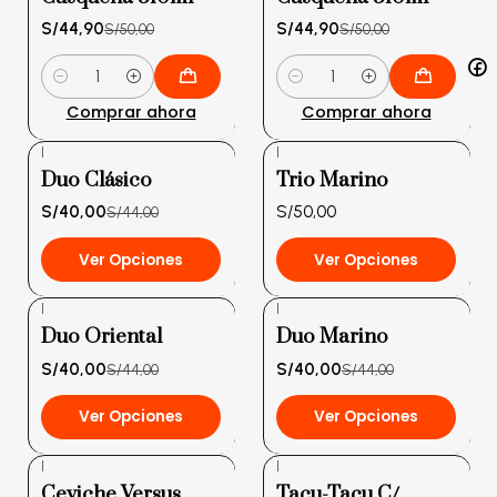
S/44,90
S/44,90
S/50,00
S/50,00
Cantidad
Cantidad
Comprar ahora
Comprar ahora
|
|
-9%
Duo Clásico
Trio Marino
OFF
S/40,00
S/50,00
S/44,00
Ver Opciones
Ver Opciones
|
|
-9%
-9%
Duo Oriental
Duo Marino
OFF
OFF
S/40,00
S/40,00
S/44,00
S/44,00
Ver Opciones
Ver Opciones
|
|
Ceviche Versus
Tacu-Tacu C/