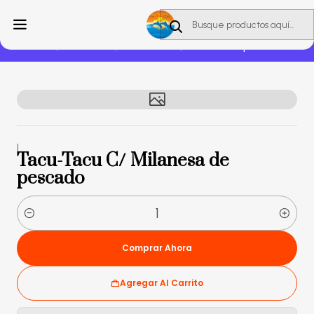
Envío gratuito en compras mayores a S/100.
Ver carta
Inicio
Tacu Tacus
Tacu-Tacu C/ Milanesa de pescado
|
Tacu-Tacu C/ Milanesa de
pescado
Cantidad
Comprar Ahora
Agregar Al Carrito