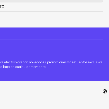
TO
rreos electrónicos con novedades, promociones y descuentos exclusivos
de baja en cualquier momento.