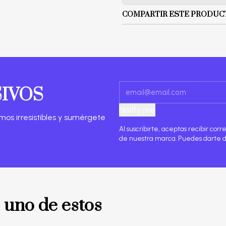
COMPARTIR ESTE PRODUC
SIVOS
Notify me
mos irresistibles y sumérgete
Al suscribirte, aceptas recibir co
de nuestra marca. Puedes darte 
 uno de estos