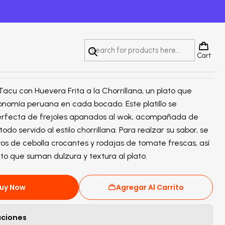
 Huevera A La Chorrillana
Cart
acu con Huevera Frita a la Chorrillana, un plato que
ronomía peruana en cada bocado. Este platillo se
fecta de frejoles apanados al wok, acompañada de
todo servido al estilo chorrillana. Para realzar su sabor, se
ros de cebolla crocantes y rodajas de tomate frescas, así
to que suman dulzura y textura al plato.
uy Now
Agregar Al Carrito
aciones