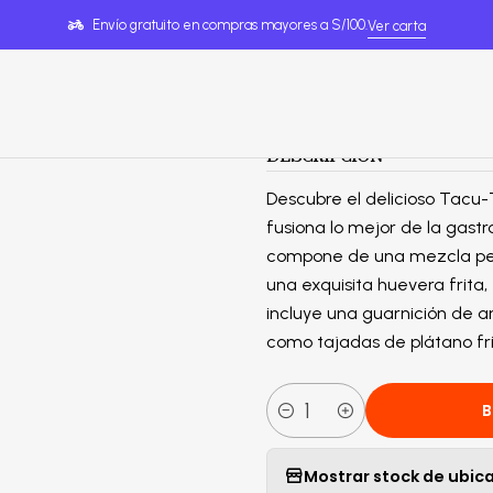
Home
Tacu Tacus
Tacu-Tacu C/ Huevera A La Chorrillana
Envío gratuito en compras mayores a S/100.
Ver carta
|
Tacu-Tacu C/
DESCRIPCIÓN
Descubre el delicioso Tacu-T
fusiona lo mejor de la gast
compone de una mezcla per
una exquisita huevera frita, 
incluye una guarnición de a
como tajadas de plátano fri
B
Cantidad
Mostrar stock de ubic