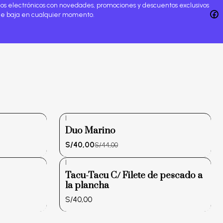
rreos electrónicos con novedades, promociones y descuentos exclusivos
de baja en cualquier momento.
|
-9%
Duo Marino
OFF
S/40,00
S/44,00
|
Tacu-Tacu C/ Filete de pescado a
la plancha
S/40,00