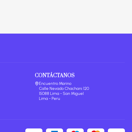
CONTÁCTANOS
Encuentro Marino
Calle Nevado Chachani 120
15088 Lima - San Miguel
Lima - Peru