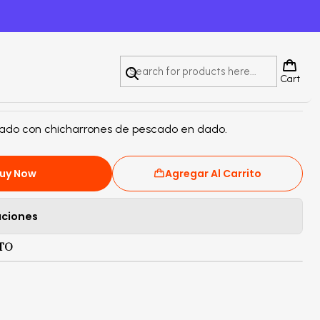
escado
Cart
teado con chicharrones de pescado en dado.
uy Now
Agregar Al Carrito
aciones
TO