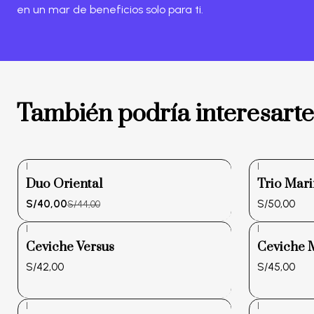
en un mar de beneficios solo para ti.
También podría interesarte
|
|
-9%
Duo Oriental
Trio Mar
OFF
S/40,00
S/50,00
S/44,00
|
|
Ceviche Versus
Ceviche 
S/42,00
S/45,00
|
|