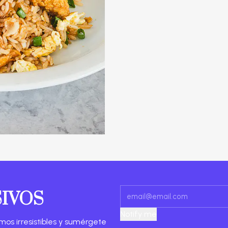
SIVOS
Notify me
mos irresistibles y sumérgete