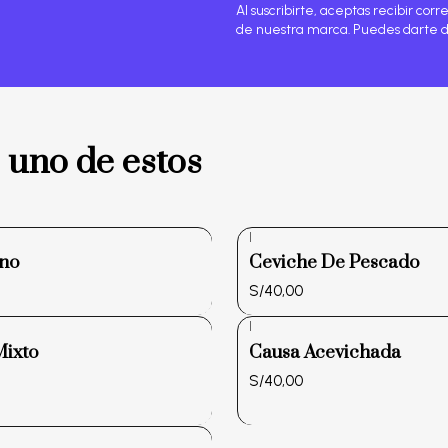
Al suscribirte, aceptas recibir co
de nuestra marca. Puedes darte 
 uno de estos
|
ino
Ceviche De Pescado
S/40,00
|
Mixto
Causa Acevichada
S/40,00